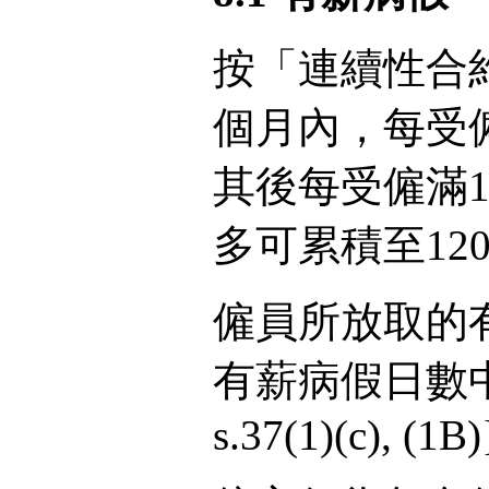
按「連續性合
個月內，每受
其後每受僱滿
多可累積至120日。{
僱員所放取的
有薪病假日數中扣減。
s.37(1)(c), (1B)