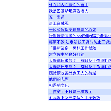
外在和內在靈性的自由
我是巴基斯坦裔香港人
五一證道
這工資喊冤
一位替假保安員無奈的心聲
錯過疫情高峰的<<僱傭(修訂)條例>
經濟不景 法定最低工資能防止工資
「展新業窮」另類工作體驗
建立僱主的良好典範
大辭職日來襲？－有關反工作運動的信
大辭職日來襲？－有關反工作運動的信
應持續改善外判工人的待遇
他們的志願
相遇的文化
「貧窮」不只是一堆數字
向高溫下堅守崗位的工友致敬