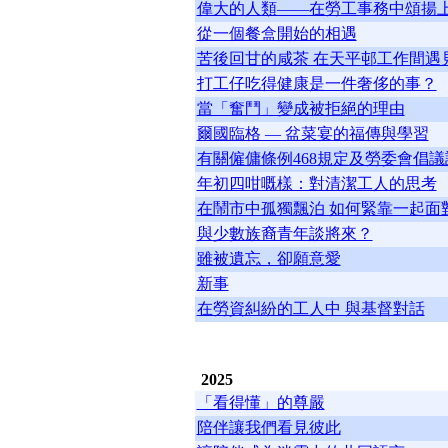
偉大的人類——在勞工事務中頌揚
從一個餐盒開始的相遇
苦後回甘的咸茶 在天平邨工作間遇
打工仔吃得健康是一件奢侈的事？
當「奮鬥」變成被拒絕的理由
爾國臨格 — 盆菜宴的福傳與學習
有關僱傭條例468規定及勞委會倡
年初四咁嘅樣：對清潔工人的思考
在鬧市中孤獨飄泊 如何緊靠一起面
與少數族裔青年談將來？
雖被遺忘，卻願意愛
新事
在勞資糾紛的工人中 與基督對話
2025
「看得懂」的尊嚴
陪伴讓我們看見彼此