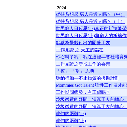
2024
從扶貧想起 窮人是近人嗎？（中）
從扶貧想起 窮人是近人嗎？（上）
世界窮人日反思(下)真正的祈禱能
世界窮人日反思(上)將窮人的祈禱
默默為景觀付出的園藝工友
工作見證 之 天主的臨在
你召叫了我，我在這裡—關社培育
工作見證之尋找工作的喜樂
「模」 「塑」 恩典
瑪納行動—不止物質的援助計劃
Mommies Got Talent 彈性工作展才能
工作期間病發，有工傷嗎？
垃圾徵費的疑問—清潔工友的擔心
垃圾徵費的疑問—清潔工友的擔心
他們的兩難(下)
他們的兩難(上)