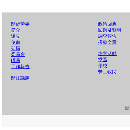
關於勞委
政策回應
簡介
回應及聲明
遠見
調查報告
使命
投稿文章
架構
培育活動
委員會
堂區
職員
學校
工作報告
勞工牧民
關注議題
版