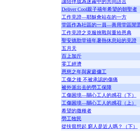
讓陪伴成為迷霧中的共同語言
Deliver Cool親子禧年希望的朝聖者
工作見證—耶穌會站在的一方
堂區作為社區的一員—善用堂區閒
工作見證之克服挑戰與重拾恩典
聖安德肋堂禧年暑熱休息站的見證
五月天
百上加斤
零工經濟
恩慈之年與家庭傭工
工傷之後 不被承認的傷痛
被外派出去的勞工保障
工傷困境—關心工人的感召（下）
工傷困境—關心工人的感召（上）
希望的撒種者
勞工牧民
從扶貧想起 窮人是近人嗎？（下）