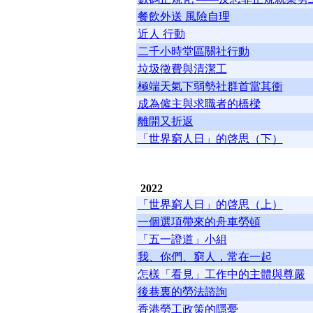
餐飲外送 風險自理
近人 行動
二千小時堂區關社行動
垃圾徵費與清潔工
極端天氣下弱勢社群首當其衝
成為僱主與求職者的橋樑
離開又折返
「世界窮人日」的啓思（下）
2022
「世界窮人日」的啓思（上）
一個選項帶來的舟車勞頓
「五一證道」小組
我、你們、窮人，常在一起
怎樣「看見」工作中的主體與尊嚴
後巷裏的勞法諮詢
香港勞工政策的隱憂