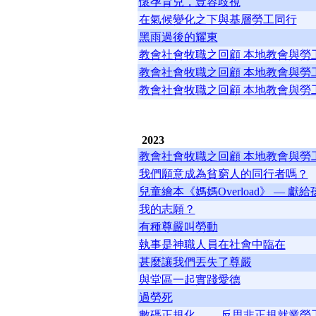
懷孕育兒，豈容歧視
在氣候變化之下與基層勞工同行
黑雨過後的耀東
教會社會牧職之回顧 本地教會與勞工
教會社會牧職之回顧 本地教會與勞工
教會社會牧職之回顧 本地教會與勞工
2023
教會社會牧職之回顧 本地教會與勞工
我們願意成為貧窮人的同行者嗎？
兒童繪本《媽媽Overload》 —
我的志願？
有種尊嚴叫勞動
執事是神職人員在社會中臨在
甚麼讓我們丟失了尊嚴
與堂區一起實踐愛德
過勞死
數碼正規化 ——反思非正規就業勞